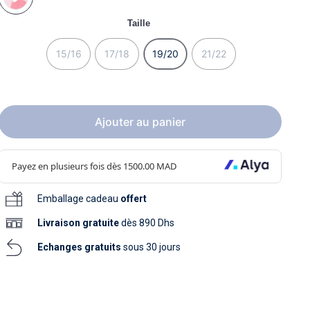
soins
as
yage
iels
Nouvelle collection
Taille
aissance
soins
as
yage
15/16
17/18
19/20
21/22
aissance
Ajouter au panier
au
Emballage cadeau
offert
au
Livraison
gratuite
dès 890 Dhs
Echanges gratuits
sous 30 jours