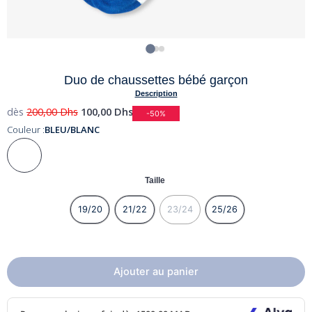
Duo de chaussettes bébé garçon
Description
dès
200,00
Dhs
100,00
Dhs
-50%
Couleur :
BLEU/BLANC
Taille
19/20
21/22
23/24
25/26
Ajouter au panier