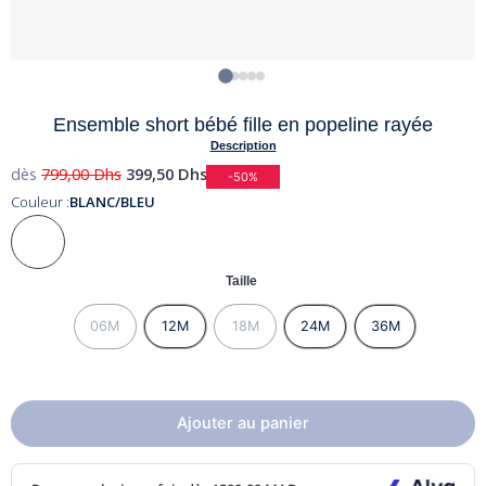
Ensemble short bébé fille en popeline rayée
Description
dès
799,00
Dhs
399,50
Dhs
-50%
Couleur :
BLANC/BLEU
Taille
06M
12M
18M
24M
36M
Ajouter au panier