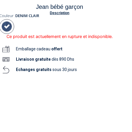
soins
Jean bébé garçon
as
yage
iels
Nouvelle collection
aissance
Description
soins
Couleur :
DENIM CLAIR
as
yage
aissance
Ce produit est actuellement en rupture et indisponible.
Emballage cadeau
offert
Livraison
gratuite
dès 890 Dhs
Echanges gratuits
sous 30 jours
au
au