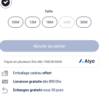
soins
as
yage
iels
Nouvelle collection
aissance
Taille
soins
as
yage
aissance
06M
12M
18M
24M
36M
Ajouter au panier
au
Emballage cadeau
offert
au
Livraison
gratuite
dès 890 Dhs
Echanges gratuits
sous 30 jours