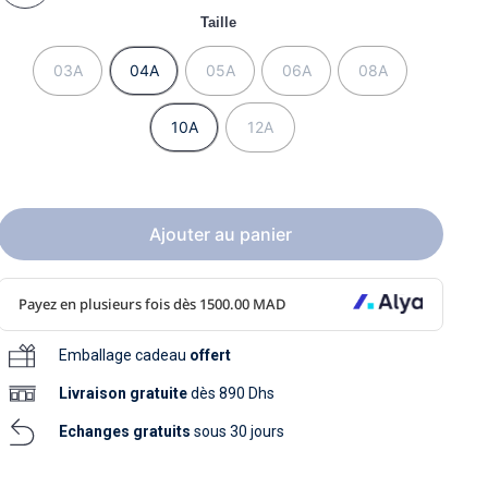
soins
Taille
as
yage
iels
Nouvelle collection
aissance
soins
03A
04A
05A
06A
08A
as
yage
aissance
10A
12A
Ajouter au panier
au
au
Emballage cadeau
offert
Livraison
gratuite
dès 890 Dhs
Echanges gratuits
sous 30 jours