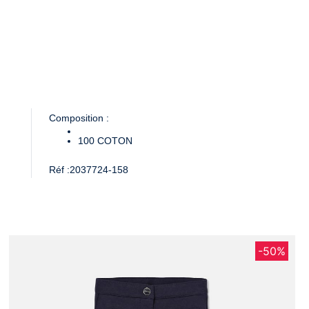
Composition :
100
COTON
Réf :
2037724-158
-50%