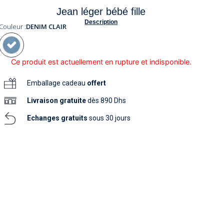
soins
Jean léger bébé fille
as
yage
iels
Nouvelle collection
aissance
Description
soins
Couleur :
DENIM CLAIR
as
yage
aissance
Ce produit est actuellement en rupture et indisponible.
Emballage cadeau
offert
Livraison
gratuite
dès 890 Dhs
Echanges gratuits
sous 30 jours
au
au