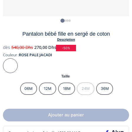
Pantalon bébé fille en sergé de coton
Description
dès
540,00
Dhs
270,00
Dhs
-50%
Couleur :
ROSE PALE JACADI
Taille
06M
12M
18M
24M
36M
Ajouter au panier