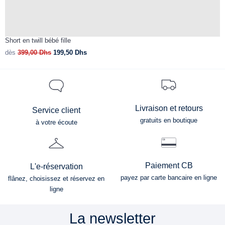
Short en twill bébé fille
J
dès
399,00
Dhs
199,50
Dhs
d
Livraison et retours
Service client
gratuits en boutique
à votre écoute
Paiement CB
L'e-réservation
payez par carte bancaire en ligne
flânez, choisissez et réservez en
ligne
La newsletter