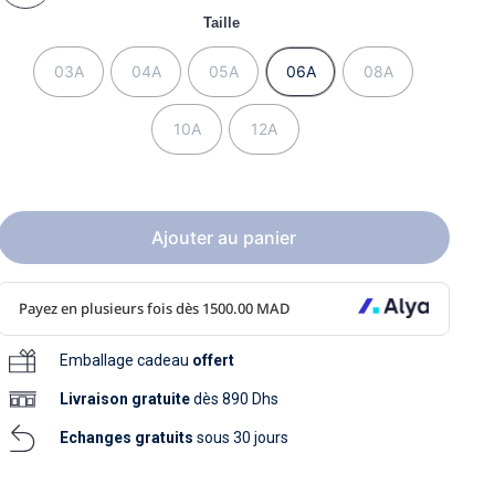
soins
Taille
as
yage
iels
Nouvelle collection
aissance
soins
03A
04A
05A
06A
08A
as
yage
aissance
10A
12A
Ajouter au panier
au
au
Emballage cadeau
offert
Livraison
gratuite
dès 890 Dhs
Echanges gratuits
sous 30 jours