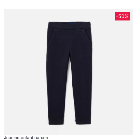
-50%
Jogging enfant garçon