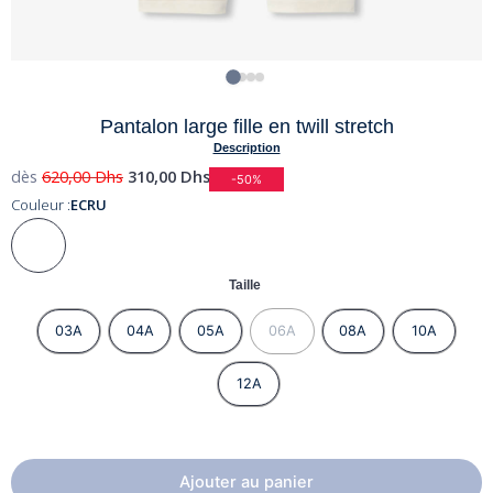
Pantalon large fille en twill stretch
Description
dès
620,00
Dhs
310,00
Dhs
-50%
Couleur :
ECRU
Taille
03A
04A
05A
06A
08A
10A
12A
Ajouter au panier