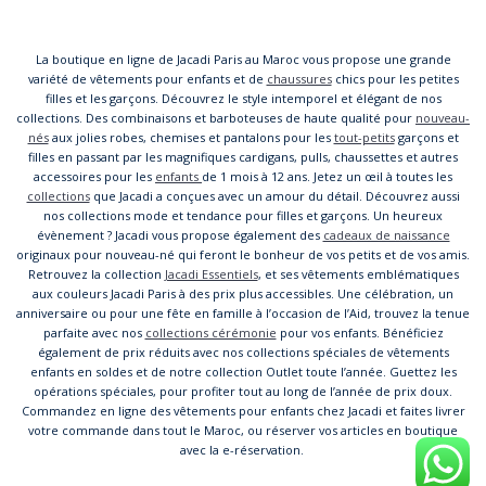
La boutique en ligne de Jacadi Paris au Maroc vous propose une grande
variété de vêtements pour enfants et de
chaussures
chics pour les petites
filles et les garçons. Découvrez le style intemporel et élégant de nos
collections. Des combinaisons et barboteuses de haute qualité pour
nouveau-
nés
aux jolies robes, chemises et pantalons pour les
tout-petits
garçons et
filles en passant par les magnifiques cardigans, pulls, chaussettes et autres
accessoires pour les
enfants
de 1 mois à 12 ans. Jetez un œil à toutes les
collections
que Jacadi a conçues avec un amour du détail. Découvrez aussi
nos collections mode et tendance pour filles et garçons. Un heureux
évènement ? Jacadi vous propose également des
cadeaux de naissance
originaux pour nouveau-né qui feront le bonheur de vos petits et de vos amis.
Retrouvez la collection
Jacadi Essentiels
, et ses vêtements emblématiques
aux couleurs Jacadi Paris à des prix plus accessibles. Une célébration, un
anniversaire ou pour une fête en famille à l’occasion de l’Aid, trouvez la tenue
parfaite avec nos
collections cérémonie
pour vos enfants. Bénéficiez
également de prix réduits avec nos collections spéciales de vêtements
enfants en soldes et de notre collection Outlet toute l’année. Guettez les
opérations spéciales, pour profiter tout au long de l’année de prix doux.
Commandez en ligne des vêtements pour enfants chez Jacadi et faites livrer
votre commande dans tout le Maroc, ou réserver vos articles en boutique
avec la e-réservation.