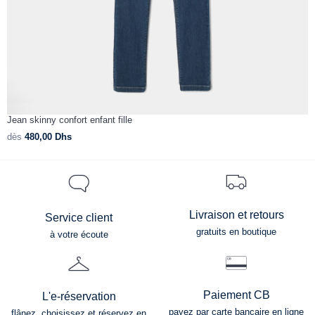
Jean skinny confort enfant fille
P
dès
480,00
Dhs
d
Livraison et retours
Service client
gratuits en boutique
à votre écoute
Paiement CB
L'e-réservation
payez par carte bancaire en ligne
flânez, choisissez et réservez en