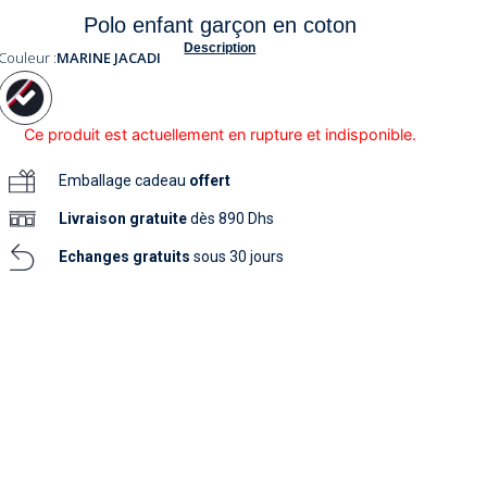
soins
Polo enfant garçon en coton
as
yage
iels
Nouvelle collection
aissance
Description
soins
Couleur :
MARINE JACADI
as
yage
aissance
Ce produit est actuellement en rupture et indisponible.
Emballage cadeau
offert
Livraison
gratuite
dès 890 Dhs
Echanges gratuits
sous 30 jours
au
au