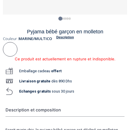
Pyjama bébé garçon en molleton
Description
Couleur :
MARINE/MULTICO
Ce produit est actuellement en rupture et indisponible.
Emballage cadeau
offert
Livraison
gratuite
dès 890 Dhs
Echanges gratuits
sous 30 jours
Description et composition
Esprit marin chic, le pyjama bébé garçon est décliné en molleton