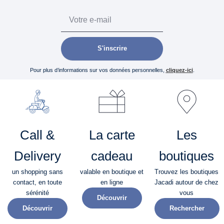
Email
S'inscrire
Pour plus d’informations sur vos données personnelles,
cliquez-ici
.
Call &
La carte
Les
Delivery
cadeau
boutiques
un shopping sans
valable en boutique et
Trouvez les boutiques
contact, en toute
en ligne
Jacadi autour de chez
sérénité​
vous
Découvrir
Découvrir
Rechercher