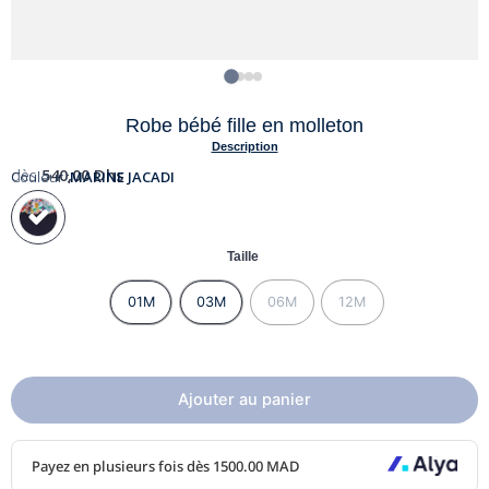
Robe bébé fille en molleton
Description
dès
540,00
Dhs
Couleur :
MARINE JACADI
Taille
01M
03M
06M
12M
Ajouter au panier