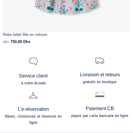
Robe bébé fille en velours
R
dès
750,00
Dhs
d
Livraison et retours
Service client
gratuits en boutique
à votre écoute
Paiement CB
L'e-réservation
payez par carte bancaire en ligne
flânez, choisissez et réservez en
ligne