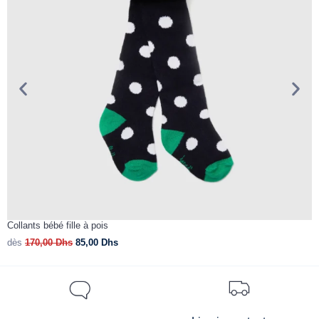
Collants bébé fille à pois
C
dès
170,00
Dhs
85,00
Dhs
d