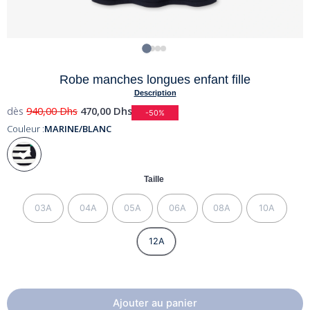
Robe manches longues enfant fille
Description
dès
940,00
Dhs
470,00
Dhs
-50%
Couleur :
MARINE/BLANC
Taille
03A
04A
05A
06A
08A
10A
12A
Ajouter au panier