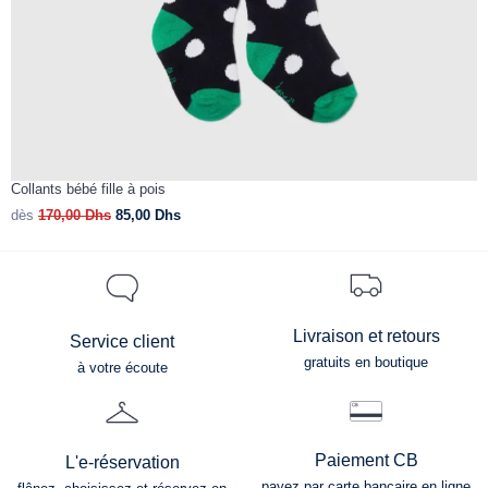
Collants bébé fille à pois
C
dès
170,00
Dhs
85,00
Dhs
d
Livraison et retours
Service client
gratuits en boutique
à votre écoute
Paiement CB
L'e-réservation
payez par carte bancaire en ligne