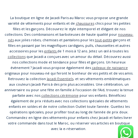
La boutique en ligne de Jacadi Paris au Maroc vous propose une grande
variété de vêtements pour enfants et de
chaussures
chics pour les petites
filles et les garçons. Découvrez le style intemporel et élégant de nos
collections. Des combinaisons et barboteuses de haute qualité pour
nouveau-
nés
aux jolies robes, chemises et pantalons pour les
tout-petits
garçons et
filles en passant par les magnifiques cardigans, pulls, chaussettes et autres
accessoires pour les
enfants
de 1 mois à 12 ans. Jetez un œil à toutes les
collections
que Jacadi a conçues avec un amour du détail. Découvrez aussi
nos collections mode et tendance pour filles et garçons. Un heureux
évènement ? Jacadi vous propose également des
cadeaux de naissance
originaux pour nouveau-né qui feront le bonheur de vos petits et de vos amis.
Retrouvez la collection
Jacadi Essentiels
, et ses vêtements emblématiques
aux couleurs Jacadi Paris à des prix plus accessibles. Une célébration, un
anniversaire ou pour une fête en famille à l’occasion de l’Aid, trouvez la tenue
parfaite avec nos
collections cérémonie
pour vos enfants. Bénéficiez
également de prix réduits avec nos collections spéciales de vêtements
enfants en soldes et de notre collection Outlet toute l’année. Guettez les
opérations spéciales, pour profiter tout au long de l’année de prix doux.
Commandez en ligne des vêtements pour enfants chez Jacadi et faites livrer
votre commande dans tout le Maroc, ou réserver vos articles en boutique
avec la e-réservation.