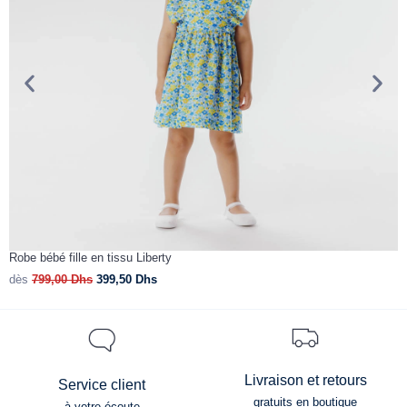
Robe bébé fille en tissu Liberty
C
dès
799,00
Dhs
399,50
Dhs
d
Livraison et retours
Service client
gratuits en boutique
à votre écoute