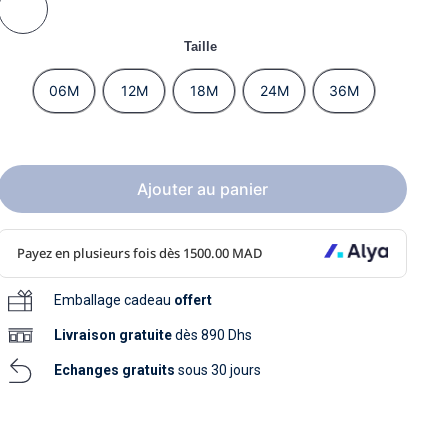
soins
as
yage
iels
Nouvelle collection
aissance
Taille
soins
as
yage
aissance
06M
12M
18M
24M
36M
Ajouter au panier
au
Emballage cadeau
offert
au
Livraison
gratuite
dès 890 Dhs
Echanges gratuits
sous 30 jours