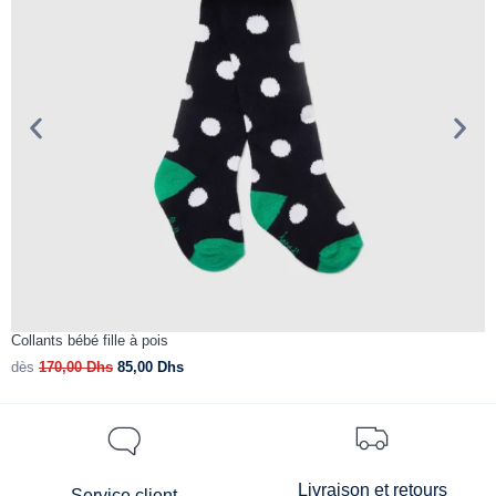
Collants bébé fille à pois
T
dès
170,00
Dhs
85,00
Dhs
d
Livraison et retours
Service client