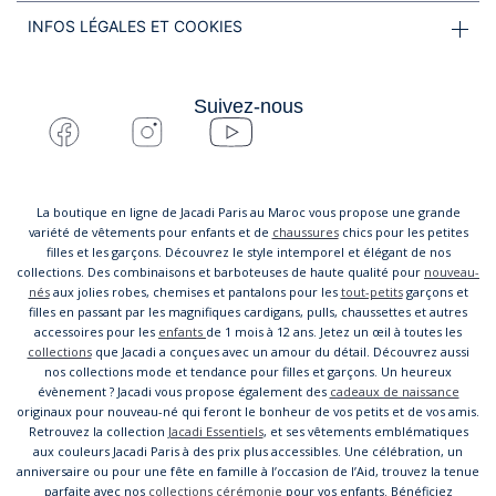
INFOS LÉGALES ET COOKIES
Suivez-nous
La boutique en ligne de Jacadi Paris au Maroc vous propose une grande
variété de vêtements pour enfants et de
chaussures
chics pour les petites
filles et les garçons. Découvrez le style intemporel et élégant de nos
collections. Des combinaisons et barboteuses de haute qualité pour
nouveau-
nés
aux jolies robes, chemises et pantalons pour les
tout-petits
garçons et
filles en passant par les magnifiques cardigans, pulls, chaussettes et autres
accessoires pour les
enfants
de 1 mois à 12 ans. Jetez un œil à toutes les
collections
que Jacadi a conçues avec un amour du détail. Découvrez aussi
nos collections mode et tendance pour filles et garçons. Un heureux
évènement ? Jacadi vous propose également des
cadeaux de naissance
originaux pour nouveau-né qui feront le bonheur de vos petits et de vos amis.
Retrouvez la collection
Jacadi Essentiels
, et ses vêtements emblématiques
aux couleurs Jacadi Paris à des prix plus accessibles. Une célébration, un
anniversaire ou pour une fête en famille à l’occasion de l’Aid, trouvez la tenue
parfaite avec nos
collections cérémonie
pour vos enfants. Bénéficiez