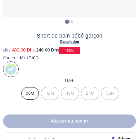
Short de bain bébé garçon
Description
dès
480,00
Dhs
240,00
Dhs
-50%
Couleur :
MULTICO
Taille
06M
12M
18M
24M
36M
Ajouter au panier