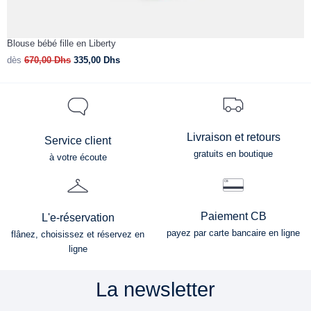
Blouse bébé fille en Liberty
R
dès
670,00
Dhs
335,00
Dhs
d
Livraison et retours
Service client
gratuits en boutique
à votre écoute
Paiement CB
L'e-réservation
payez par carte bancaire en ligne
flânez, choisissez et réservez en
ligne
La newsletter