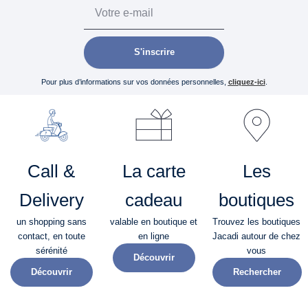
Email
S'inscrire
Pour plus d’informations sur vos données personnelles,
cliquez-ici
.
Call &
La carte
Les
Delivery
cadeau
boutiques
un shopping sans
valable en boutique et
Trouvez les boutiques
contact, en toute
en ligne
Jacadi autour de chez
sérénité​
vous
Découvrir
Découvrir
Rechercher