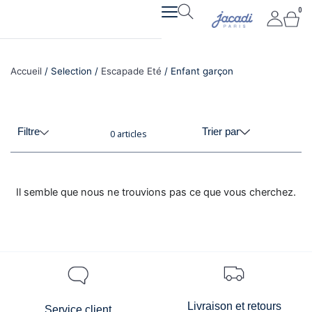
Aller
0
Pan
au
contenu
Accueil
/ Selection /
Escapade Eté
/ Enfant garçon
Filtre
Trier par
0 articles
Il semble que nous ne trouvions pas ce que vous cherchez.
Livraison et retours
Service client