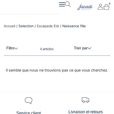
Aller
0
Pan
au
contenu
Accueil
/ Selection /
Escapade Eté
/ Naissance fille
Filtre
Trier par
0 articles
Il semble que nous ne trouvions pas ce que vous cherchez.
Livraison et retours
Service client