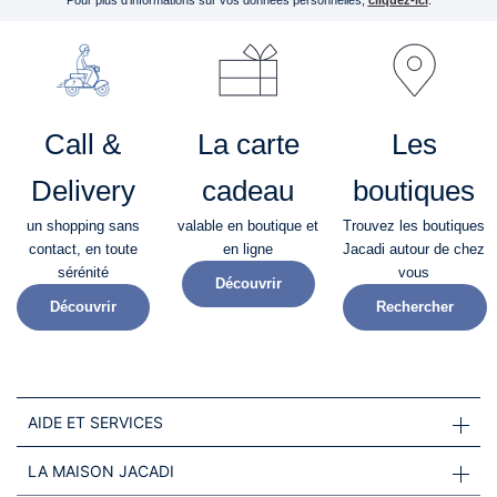
Pour plus d’informations sur vos données personnelles,
cliquez-ici
.
Call &
La carte
Les
Delivery
cadeau
boutiques
un shopping sans
valable en boutique et
Trouvez les boutiques
contact, en toute
en ligne
Jacadi autour de chez
sérénité​
vous
Découvrir
Découvrir
Rechercher
AIDE ET SERVICES
LA MAISON JACADI