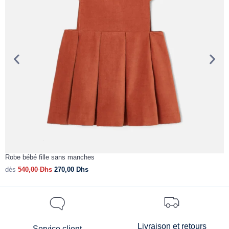
Robe bébé fille sans manches
C
dès
540,00
Dhs
270,00
Dhs
d
Livraison et retours
Service client