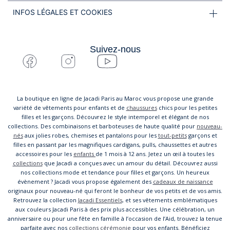
INFOS LÉGALES ET COOKIES
Suivez-nous
La boutique en ligne de Jacadi Paris au Maroc vous propose une grande
variété de vêtements pour enfants et de
chaussures
chics pour les petites
filles et les garçons. Découvrez le style intemporel et élégant de nos
collections. Des combinaisons et barboteuses de haute qualité pour
nouveau-
nés
aux jolies robes, chemises et pantalons pour les
tout-petits
garçons et
filles en passant par les magnifiques cardigans, pulls, chaussettes et autres
accessoires pour les
enfants
de 1 mois à 12 ans. Jetez un œil à toutes les
collections
que Jacadi a conçues avec un amour du détail. Découvrez aussi
nos collections mode et tendance pour filles et garçons. Un heureux
évènement ? Jacadi vous propose également des
cadeaux de naissance
originaux pour nouveau-né qui feront le bonheur de vos petits et de vos amis.
Retrouvez la collection
Jacadi Essentiels
, et ses vêtements emblématiques
aux couleurs Jacadi Paris à des prix plus accessibles. Une célébration, un
anniversaire ou pour une fête en famille à l’occasion de l’Aid, trouvez la tenue
parfaite avec nos
collections cérémonie
pour vos enfants. Bénéficiez