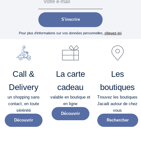
S'inscrire
Pour plus d’informations sur vos données personnelles,
cliquez-ici
.
Call &
La carte
Les
Delivery
cadeau
boutiques
un shopping sans
valable en boutique et
Trouvez les boutiques
contact, en toute
en ligne
Jacadi autour de chez
sérénité​
vous
Découvrir
Découvrir
Rechercher