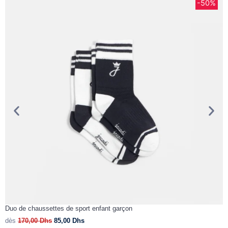
-50%
Duo de chaussettes de sport enfant garçon
C
dès
170,00
Dhs
85,00
Dhs
d