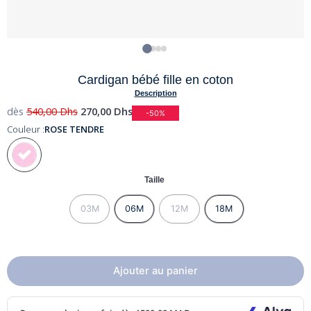
Cardigan bébé fille en coton
Description
dès
540,00
Dhs
270,00
Dhs
-50%
Couleur :
ROSE TENDRE
Taille
03M
06M
12M
18M
Ajouter au panier