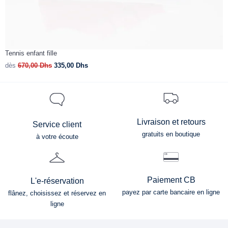
Tennis enfant fille
B
dès
670,00
Dhs
335,00
Dhs
d
Livraison et retours
Service client
gratuits en boutique
à votre écoute
Paiement CB
L'e-réservation
payez par carte bancaire en ligne
flânez, choisissez et réservez en
ligne