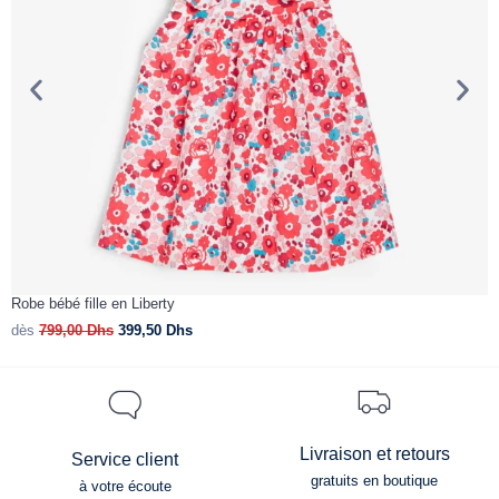
Robe bébé fille en Liberty
V
dès
799,00
Dhs
399,50
Dhs
d
Livraison et retours
Service client
gratuits en boutique
à votre écoute