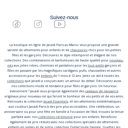
Suivez-nous
La boutique en ligne de Jacadi Paris au Maroc vous propose une grande
variété de vêtements pour enfants et de
chaussures
chics pour les petites
filles et les garçons. Découvrez le style intemporel et élégant de nos
collections. Des combinaisons et barboteuses de haute qualité pour
nouveau-
nés
aux jolies robes, chemises et pantalons pour les
tout-petits
garçons et
filles en passant par les magnifiques cardigans, pulls, chaussettes et autres
accessoires pour les
enfants
de 1 mois à 12 ans. Jetez un œil à toutes les
collections
que Jacadi a conçues avec un amour du détail. Découvrez aussi
nos collections mode et tendance pour filles et garçons. Un heureux
évènement ? Jacadi vous propose également des
cadeaux de naissance
originaux pour nouveau-né qui feront le bonheur de vos petits et de vos amis.
Retrouvez la collection
Jacadi Essentiels
, et ses vêtements emblématiques
aux couleurs Jacadi Paris à des prix plus accessibles. Une célébration, un
anniversaire ou pour une fête en famille à l’occasion de l’Aid, trouvez la tenue
parfaite avec nos
collections cérémonie
pour vos enfants. Bénéficiez
également de prix réduits avec nos collections spéciales de vêtements
enfants en soldes et de notre collection Outlet toute l’année. Guettez les