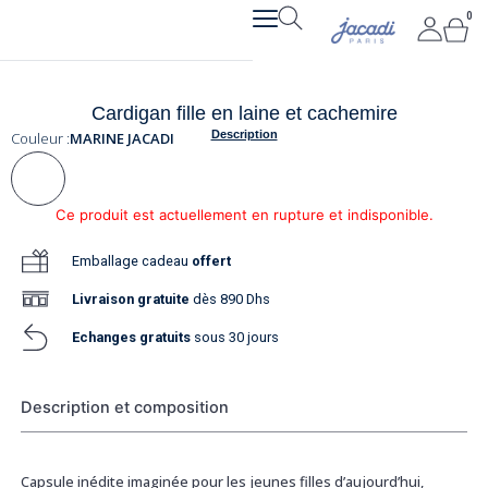
Aller
0
Pan
au
contenu
Cardigan fille en laine et cachemire
Description
Couleur :
MARINE JACADI
Ce produit est actuellement en rupture et indisponible.
Emballage cadeau
offert
Livraison
gratuite
dès 890 Dhs
Echanges gratuits
sous 30 jours
Description et composition
Capsule inédite imaginée pour les jeunes filles d’aujourd’hui,