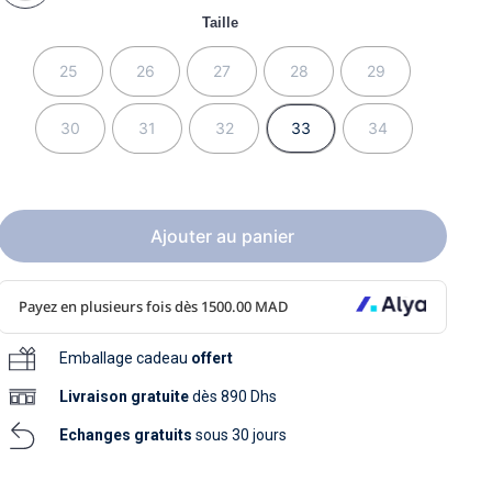
soins
Taille
as
yage
iels
Nouvelle collection
aissance
soins
25
26
27
28
29
as
yage
aissance
30
31
32
33
34
Ajouter au panier
au
au
Emballage cadeau
offert
Livraison
gratuite
dès 890 Dhs
Echanges gratuits
sous 30 jours