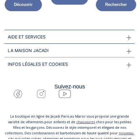
Découvrir
Rechercher
AIDE ET SERVICES
LA MAISON JACADI
INFOS LÉGALES ET COOKIES
Suivez-nous
La boutique en ligne de Jacadi Paris au Maroc vous propose une grande
variété de vêtements pour enfants et de
chaussures
chics pour les petites
filles et les garçons. Découvrez le style intemporel et élégant de nos
collections. Des combinaisons et barboteuses de haute qualité pour
nouveau-
nés
aux jolies robes, chemises et pantalons pour les
tout-petits
garçons et