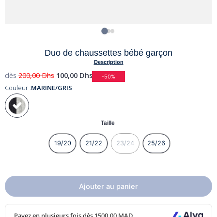
Duo de chaussettes bébé garçon
Description
dès
200,00
Dhs
100,00
Dhs
-50%
Couleur :
MARINE/GRIS
Taille
19/20
21/22
23/24
25/26
Ajouter au panier