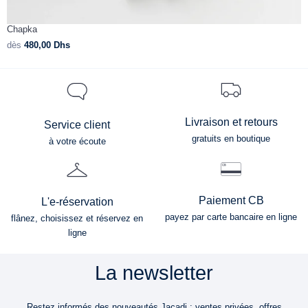
Chapka
C
dès
480,00
Dhs
d
Livraison et retours
Service client
gratuits en boutique
à votre écoute
Paiement CB
L'e-réservation
payez par carte bancaire en ligne
flânez, choisissez et réservez en
ligne
La newsletter
Restez informés des nouveautés Jacadi : ventes privées, offres