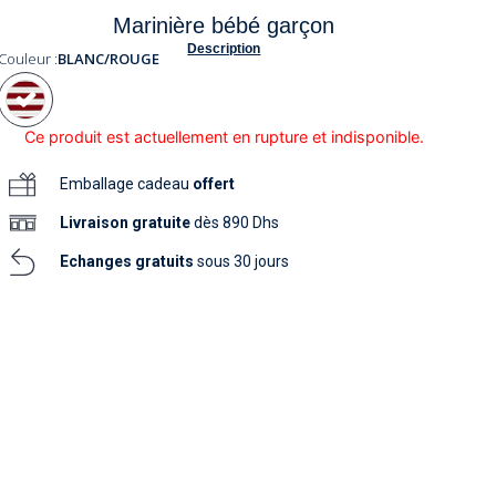
soins
Marinière bébé garçon
as
yage
iels
Nouvelle collection
aissance
Description
soins
Couleur :
BLANC/ROUGE
as
yage
aissance
Ce produit est actuellement en rupture et indisponible.
Emballage cadeau
offert
Livraison
gratuite
dès 890 Dhs
Echanges gratuits
sous 30 jours
au
au