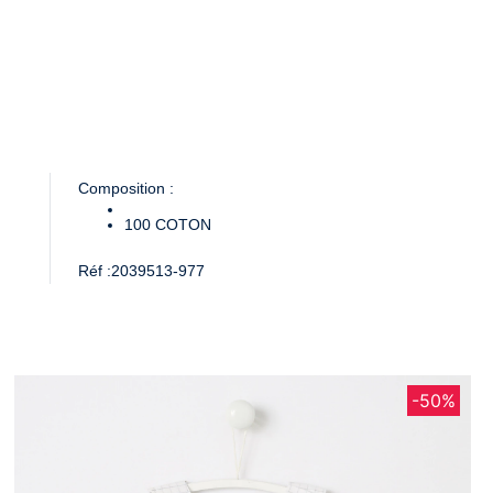
Composition :
100
COTON
Réf :
2039513-977
-50%