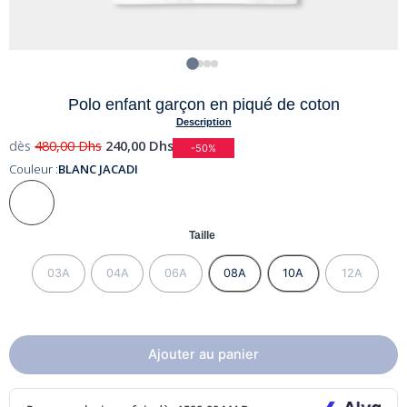
Polo enfant garçon en piqué de coton
Description
dès
480,00
Dhs
240,00
Dhs
-50%
Couleur :
BLANC JACADI
Taille
03A
04A
06A
08A
10A
12A
Ajouter au panier