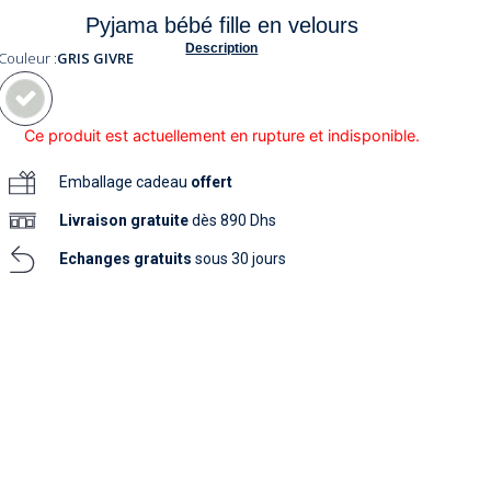
soins
Pyjama bébé fille en velours
as
yage
iels
Nouvelle collection
aissance
Description
soins
Couleur :
GRIS GIVRE
as
yage
aissance
Ce produit est actuellement en rupture et indisponible.
Emballage cadeau
offert
Livraison
gratuite
dès 890 Dhs
Echanges gratuits
sous 30 jours
au
au