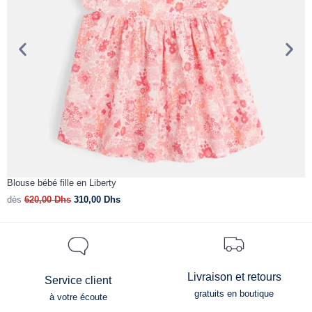
Blouse bébé fille en Liberty
V
dès
620,00
Dhs
310,00
Dhs
d
Livraison et retours
Service client
gratuits en boutique
à votre écoute