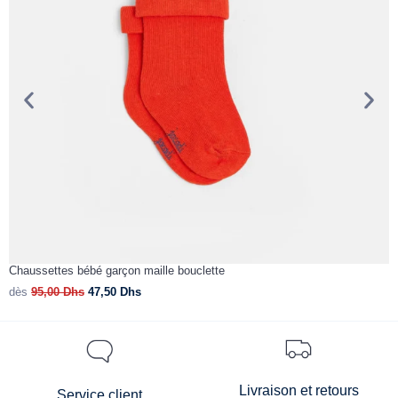
Chaussettes bébé garçon maille bouclette
B
dès
95,00
Dhs
47,50
Dhs
d
Livraison et retours
Service client