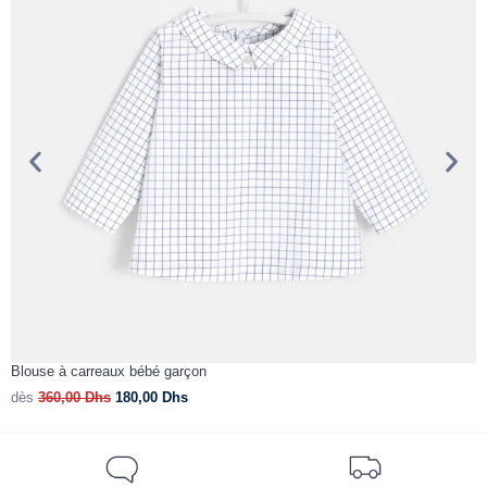
Blouse à carreaux bébé garçon
B
dès
360,00
Dhs
180,00
Dhs
d