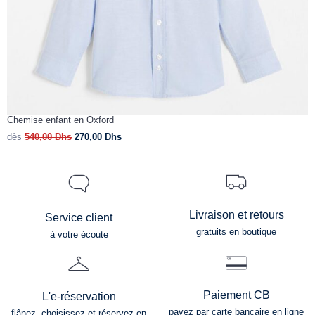
Chemise enfant en Oxford
C
dès
540,00
Dhs
270,00
Dhs
d
Livraison et retours
Service client
gratuits en boutique
à votre écoute
Paiement CB
L'e-réservation
payez par carte bancaire en ligne
flânez, choisissez et réservez en