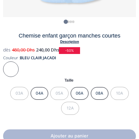
Chemise enfant garçon manches courtes
Description
dès
480,00
Dhs
240,00
Dhs
-50%
Couleur :
BLEU CLAIR JACADI
Taille
03A
04A
05A
06A
08A
10A
12A
Ajouter au panier