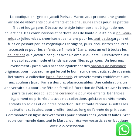
La boutique en ligne de Jacadi Paris au Maroc vous propose une grande
variété de vêtements pour enfants et de
chaussures
chics pour les petites
filles et les garçons. Découvrez le style intemporel et élégant de nos
collections. Des combinaisons et barboteuses de haute qualité pour
nouveau-
nés
aux jolies robes, chemises et pantalons pour les
tout-petits
garçons et
filles en passant par les magnifiques cardigans, pulls, chaussettes et autres
accessoires pour les
enfants
de 1 mois à 12 ans. Jetez un œil à toutes les
collections
que Jacadi a conçues avec un amour du détail. Découvrez aussi
nos collections mode et tendance pour filles et garçons. Un heureux
évènement ? Jacadi vous propose également des
cadeaux de naissance
originaux pour nouveau-né qui feront le bonheur de vos petits et de vos amis.
Retrouvez la collection
Jacadi Essentiels
, et ses vêtements emblématiques
aux couleurs Jacadi Paris à des prix plus accessibles. Une célébration, un
anniversaire ou pour une fête en famille à l’occasion de l’Aid, trouvez la tenue
parfaite avec nos
collections cérémonie
pour vos enfants. Bénéficiez
également de prix réduits avec nos collections spéciales de vêtements
enfants en soldes et de notre collection Outlet toute l’année. Guettez les
opérations spéciales, pour profiter tout au long de l’année de prix doux.
Commandez en ligne des vêtements pour enfants chez Jacadi et faites livrer
votre commande dans tout le Maroc, ou réserver vos articles en boutique
avec la e-réservation.