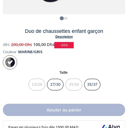
Duo de chaussettes enfant garçon
Description
dès
200,00
Dhs
100,00
Dhs
-50%
Couleur :
MARINE/GRIS
Taille
23/26
27/30
31/34
35/37
Ajouter au panier